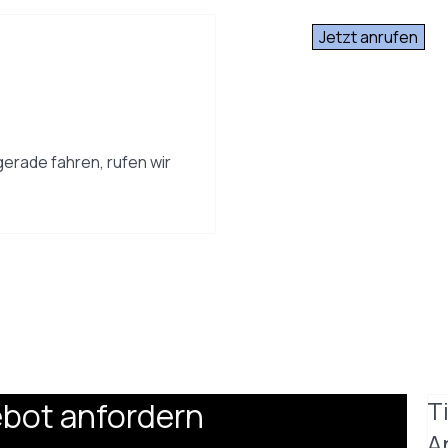
Jetzt anrufen
gerade fahren, rufen wir
ebot anfordern
T
A