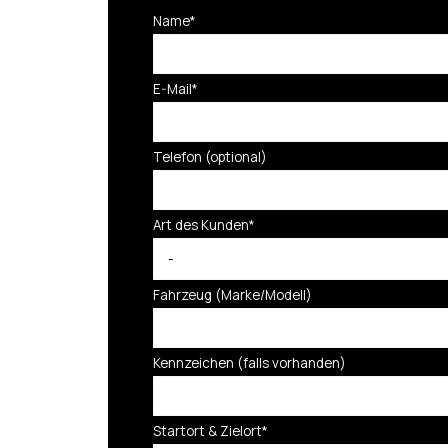
Name
*
E-Mail
*
Telefon (optional)
Art des Kunden
*
Fahrzeug (Marke/Modell)
Kennzeichen (falls vorhanden)
Startort & Zielort
*